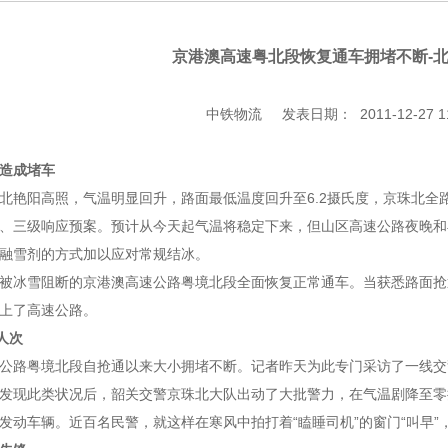
京港澳高速粤北段恢复通车拥堵不断-
中铁物流 发表日期： 2011-12-27 11:
造成堵车
阳高照，气温明显回升，路面最低温度回升至6.2摄氏度，京珠北全路
、三级响应预案。预计从今天起气温将稳定下来，但山区高速公路夜晚和
融雪剂的方式加以应对常规结冰。
冰雪阻断的京港澳高速公路粤境北段全面恢复正常通车。当获悉路面抢通
上了高速公路。
人次
路粤境北段自抢通以来大小拥堵不断。记者昨天为此专门采访了一线交
发现此类状况后，韶关交警京珠北大队出动了大批警力，在气温剧降至零
发动车辆。近百名民警，就这样在寒风中拍打着“瞌睡司机”的窗门“叫早”