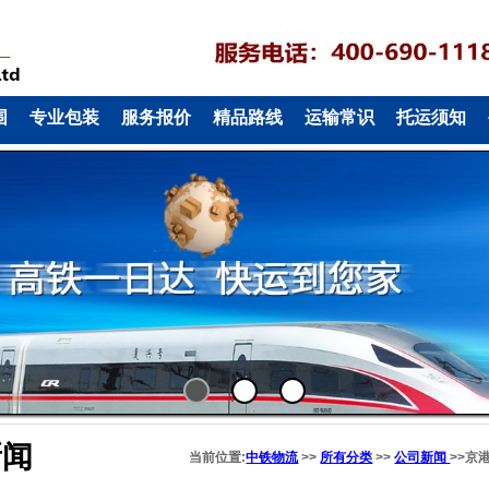
围
专业包装
服务报价
精品路线
运输常识
托运须知
1
2
3
新闻
当前位置:
中铁物流
>>
所有分类
>>
公司新闻
>>京