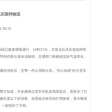
北京国邦物流
30:31
段已恢复缓慢通行。14时27分，京珠北抗冰应急指挥部
早间仍将出现冰冻险情。交通部门将根据实际气温变化，
的消息后，交警一停止强制分流，“归心似箭”的大货车
警才知道，许多拥堵点货车司机发现受阻后，竟然关了灯
摄氏度以下的深夜、凌晨徒步挨车拍打驾驶室，责令睡觉
，一直拍到了天明。