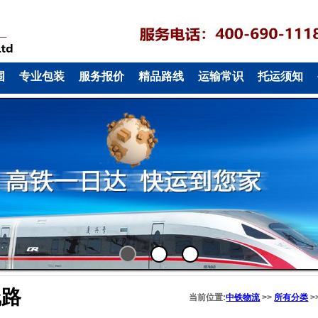
围
专业包装
服务报价
精品路线
运输常识
托运须知
1
2
3
线路
当前位置:
中铁物流
>>
所有分类
>