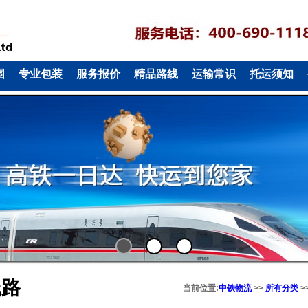
围
专业包装
服务报价
精品路线
运输常识
托运须知
1
2
3
线路
当前位置:
中铁物流
>>
所有分类
>