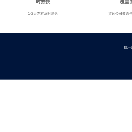
时效快
覆盖
1-2天左右及时送达
货运公司覆盖
统一服